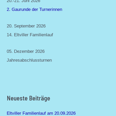
20.-21. Juni 2026
v
o
2. Gaurunde der Turnerinnen
r
i
20. September 2026
e
14. Eltviller Familienlauf
n
05. Dezember 2026
Jahresabschlussturnen
Neueste Beiträge
Eltviller Familienlauf am 20.09.2026